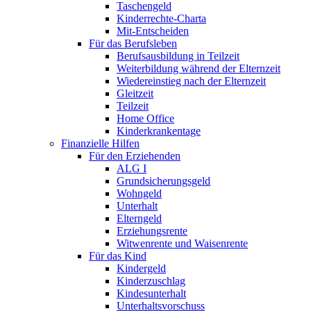
Taschengeld
Kinderrechte-Charta
Mit-Entscheiden
Für das Berufsleben
Berufsausbildung in Teilzeit
Weiterbildung während der Elternzeit
Wiedereinstieg nach der Elternzeit
Gleitzeit
Teilzeit
Home Office
Kinderkrankentage
Finanzielle Hilfen
Für den Erziehenden
ALG I
Grundsicherungsgeld
Wohngeld
Unterhalt
Elterngeld
Erziehungsrente
Witwenrente und Waisenrente
Für das Kind
Kindergeld
Kinderzuschlag
Kindesunterhalt
Unterhaltsvorschuss