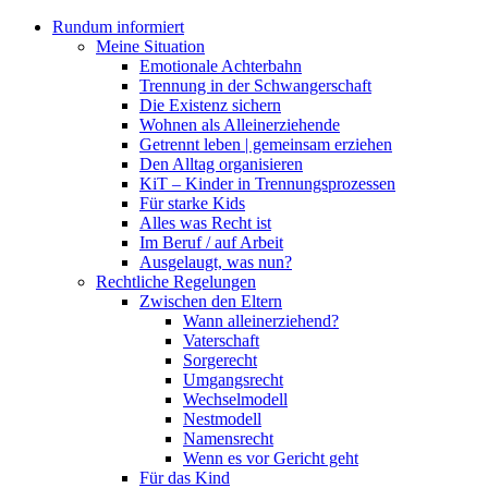
Rundum informiert
Meine Situation
Emotionale Achterbahn
Trennung in der Schwangerschaft
Die Existenz sichern
Wohnen als Alleinerziehende
Getrennt leben | gemeinsam erziehen
Den Alltag organisieren
KiT – Kinder in Trennungsprozessen
Für starke Kids
Alles was Recht ist
Im Beruf / auf Arbeit
Ausgelaugt, was nun?
Rechtliche Regelungen
Zwischen den Eltern
Wann alleinerziehend?
Vaterschaft
Sorgerecht
Umgangsrecht
Wechselmodell
Nestmodell
Namensrecht
Wenn es vor Gericht geht
Für das Kind