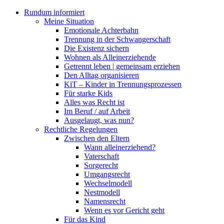
Rundum informiert
Meine Situation
Emotionale Achterbahn
Trennung in der Schwangerschaft
Die Existenz sichern
Wohnen als Alleinerziehende
Getrennt leben | gemeinsam erziehen
Den Alltag organisieren
KiT – Kinder in Trennungsprozessen
Für starke Kids
Alles was Recht ist
Im Beruf / auf Arbeit
Ausgelaugt, was nun?
Rechtliche Regelungen
Zwischen den Eltern
Wann alleinerziehend?
Vaterschaft
Sorgerecht
Umgangsrecht
Wechselmodell
Nestmodell
Namensrecht
Wenn es vor Gericht geht
Für das Kind